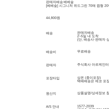
판매자배송
베베숲
[베베숲] 시그니처 위드그린 70매 캡형 20팩
44,800
원
판매자배송
배송
2~5일 내 도착
(단, 배송사·판매자 
무료배송
배송비
주식회사 아르케인
판매자
상온 (종이포장)
포장타입
택배배송은 에코 포
상품설명/상세정보 
원산지
1577-2039
A/S 안내