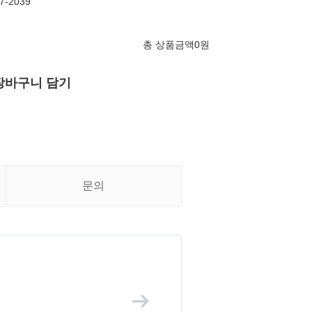
-2039
총 상품금액
0
원
장바구니 담기
문의