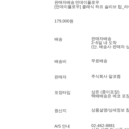
판매자배송
먼데이플로우
[먼데이플로우] 클래식 하프 슬리브 탑_
179,000
원
판매자배송
배송
2~5일 내 도착
(단, 배송사·판매자 
무료배송
배송비
주식회사 알코켐
판매자
상온 (종이포장)
포장타입
택배배송은 에코 포
상품설명/상세정보 
원산지
02-462-8881
A/S 안내