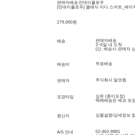
판매자배송
먼데이플로우
[먼데이플로우] 클래식 미디 스커트_베이
279,000
원
판매자배송
배송
2~5일 내 도착
(단, 배송사·판매자 
무료배송
배송비
주식회사 알코켐
판매자
상온 (종이포장)
포장타입
택배배송은 에코 포
상품설명/상세정보 
원산지
02-462-8881
A/S 안내