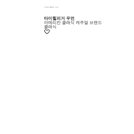
타미힐피거 우먼
아메리칸 클래식 캐주얼 브랜드
클래식