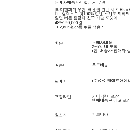
판매자배송
타미힐피거 우먼
[타미힐피거 우먼] 에센셜 린넨 셔츠 Blue O
Fit: 릴랙스드 핏100% 린넨 소재로 제
앞면 버튼 잠금과 왼쪽 가슴 포켓이
48
%
199,000
원
102,804
원
상품 쿠폰 적용가
판매자배송
배송
2~5일 내 도착
(단, 배송사·판매자 
무료배송
배송비
(주)아이엔에프아이
판매자
기타 (종이포장)
포장타입
택배배송은 에코 포
캄보디아
원산지