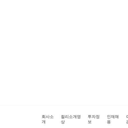
회사소
컬리소개영
투자정
인재채
개
상
보
용