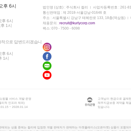
 오후 6시
법인명 (상호) : 주식회사 컬리
사업자등록번호 : 261-81
통신판매업 : 제 2018-서울강남-01646 호
주소 : 서울특별시 강남구 테헤란로 133, 18층(역삼동)
오후 6시
채용문의 :
recruit@kurlycorp.com
오후 1시
팩스: 070 - 7500 - 6098
차적으로 답변드리겠습니
오후 6시
후 1시
 쇼핑몰 서비스 개발·운영
고객님이 현금으로 결제한
물리적 인프라 제외)
채무지급보증 계약을 체
1.15 ~ 2028.01.14
있습니다.
판매되는 상품 중에는 컬리에 입점한 개별 판매자가 판매하는 마켓플레이스(오픈마켓) 상품이 포함되어