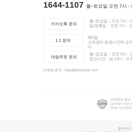
1644-1107
월~토요일 오전 7시 -
월~토요일
오전 7시 - 
카카오톡 문의
일/공휴일
오전 7시 - 
365일
1:1 문의
고객센터 운영시간에 순
다.
월~금요일
오전 9시 - 
대량주문 문의
점심시간
낮 12시 - 오
비회원 문의 :
help@kurlycorp.com
[인증범위] 컬리
(심사받지 않은 
[유효기간] 2025.0
컬리에서 