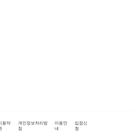
이용약
개인정보처리방
이용안
입점신
관
침
내
청