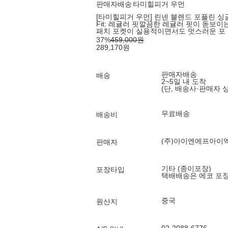
판매자배송
타미힐피거 우먼
[타미힐피거 우먼] 린넨 블렌드 포플린 싱글
Fit: 레귤러 핏깔끔한 레귤러 핏이 돋보
패치 포켓이 실용적이면서도 멋스러운 포
37
%
459,000
원
289,170
원
판매자배송
배송
2~5일 내 도착
(단, 배송사·판매자 
무료배송
배송비
(주)아이엔에프아이
판매자
기타 (종이포장)
포장타입
택배배송은 에코 포
중국
원산지