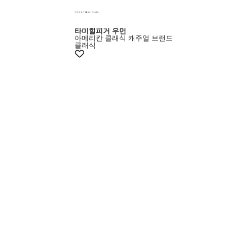
타미힐피거 우먼
아메리칸 클래식 캐주얼 브랜드
클래식