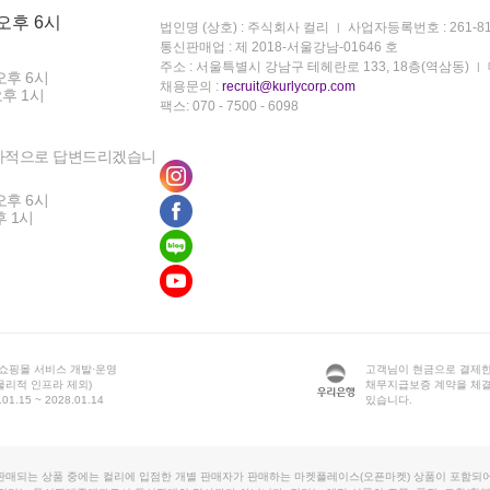
 오후 6시
법인명 (상호) : 주식회사 컬리
사업자등록번호 : 261-81
통신판매업 : 제 2018-서울강남-01646 호
주소 : 서울특별시 강남구 테헤란로 133, 18층(역삼동)
오후 6시
채용문의 :
recruit@kurlycorp.com
오후 1시
팩스: 070 - 7500 - 6098
차적으로 답변드리겠습니
오후 6시
후 1시
 쇼핑몰 서비스 개발·운영
고객님이 현금으로 결제한
물리적 인프라 제외)
채무지급보증 계약을 체
1.15 ~ 2028.01.14
있습니다.
판매되는 상품 중에는 컬리에 입점한 개별 판매자가 판매하는 마켓플레이스(오픈마켓) 상품이 포함되어