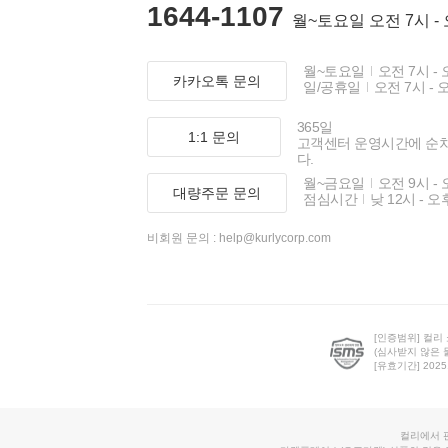
1644-1107
월~토요일 오전 7시 -
월~토요일
오전 7시 - 
카카오톡 문의
일/공휴일
오전 7시 - 
365일
1:1 문의
고객센터 운영시간에 순
다.
월~금요일
오전 9시 - 
대량주문 문의
점심시간
낮 12시 - 오
비회원 문의 :
help@kurlycorp.com
[인증범위] 컬리
(심사받지 않은 
[유효기간] 2025.0
컬리에서 