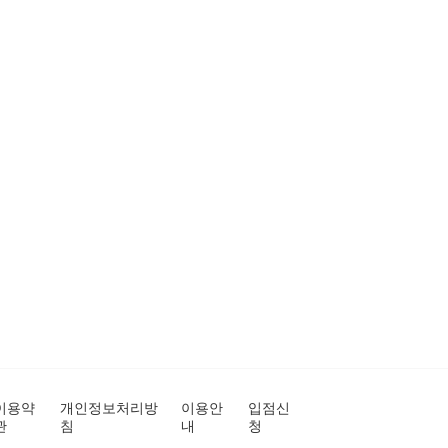
이용약
개인정보처리방
이용안
입점신
관
침
내
청