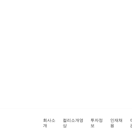
회사소
컬리소개영
투자정
인재채
개
상
보
용