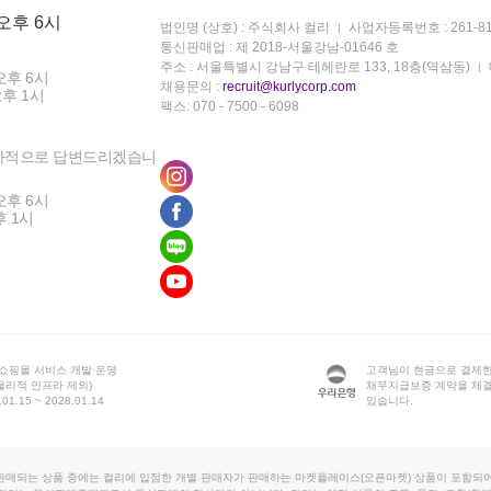
 오후 6시
법인명 (상호) : 주식회사 컬리
사업자등록번호 : 261-81
통신판매업 : 제 2018-서울강남-01646 호
주소 : 서울특별시 강남구 테헤란로 133, 18층(역삼동)
오후 6시
채용문의 :
recruit@kurlycorp.com
오후 1시
팩스: 070 - 7500 - 6098
차적으로 답변드리겠습니
오후 6시
후 1시
 쇼핑몰 서비스 개발·운영
고객님이 현금으로 결제한
물리적 인프라 제외)
채무지급보증 계약을 체
1.15 ~ 2028.01.14
있습니다.
판매되는 상품 중에는 컬리에 입점한 개별 판매자가 판매하는 마켓플레이스(오픈마켓) 상품이 포함되어