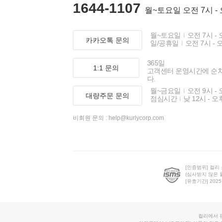
1644-1107
월~토요일 오전 7시 -
월~토요일
오전 7시 - 
카카오톡 문의
일/공휴일
오전 7시 - 
365일
1:1 문의
고객센터 운영시간에 순
다.
월~금요일
오전 9시 - 
대량주문 문의
점심시간
낮 12시 - 오
비회원 문의 :
help@kurlycorp.com
[인증범위] 컬리
(심사받지 않은 
[유효기간] 2025.0
컬리에서 