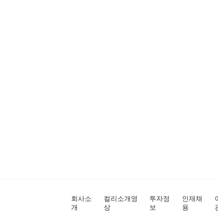
회사소
컬리소개영
투자정
인재채
개
상
보
용