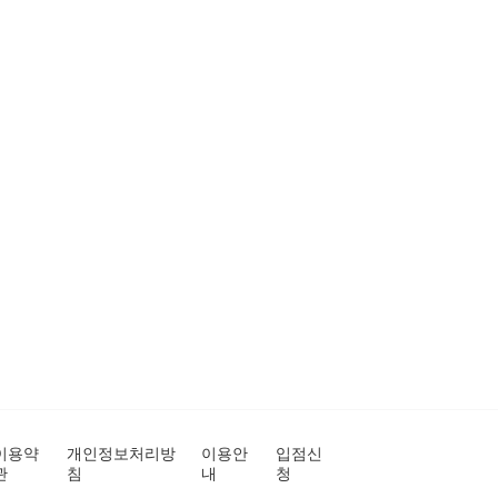
이용약
개인정보처리방
이용안
입점신
관
침
내
청