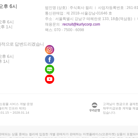
 오후 6시
법인명 (상호) : 주식회사 컬리
사업자등록번호 : 261-81
통신판매업 : 제 2018-서울강남-01646 호
주소 : 서울특별시 강남구 테헤란로 133, 18층(역삼동)
오후 6시
채용문의 :
recruit@kurlycorp.com
오후 1시
팩스: 070 - 7500 - 6098
차적으로 답변드리겠습니
오후 6시
후 1시
 쇼핑몰 서비스 개발·운영
고객님이 현금으로 결제한
물리적 인프라 제외)
채무지급보증 계약을 체
1.15 ~ 2028.01.14
있습니다.
판매되는 상품 중에는 컬리에 입점한 개별 판매자가 판매하는 마켓플레이스(오픈마켓) 상품이 포함되어