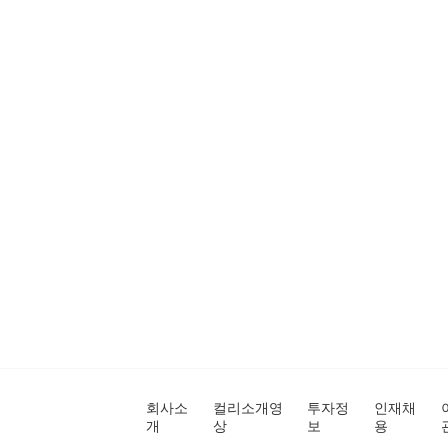
회사소
컬리소개영
투자정
인재채
개
상
보
용