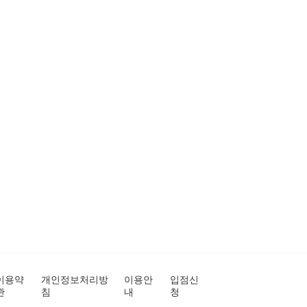
이용약
개인정보처리방
이용안
입점신
관
침
내
청