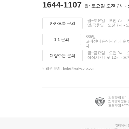
1644-1107
월~토요일 오전 7시 -
월~토요일
오전 7시 - 
카카오톡 문의
일/공휴일
오전 7시 - 
365일
1:1 문의
고객센터 운영시간에 순
다.
월~금요일
오전 9시 - 
대량주문 문의
점심시간
낮 12시 - 오
비회원 문의 :
help@kurlycorp.com
[인증범위] 컬리
(심사받지 않은 
[유효기간] 2025.0
컬리에서 