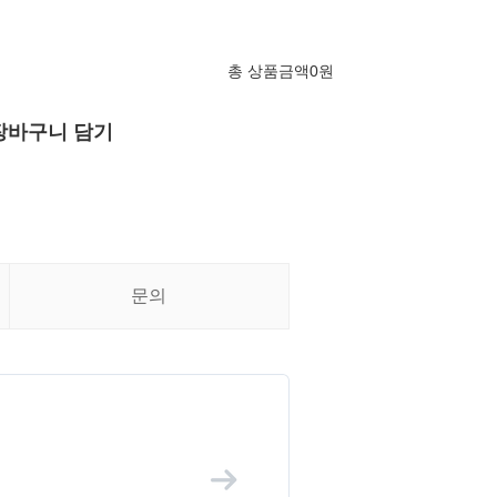
총 상품금액
0
원
장바구니 담기
문의