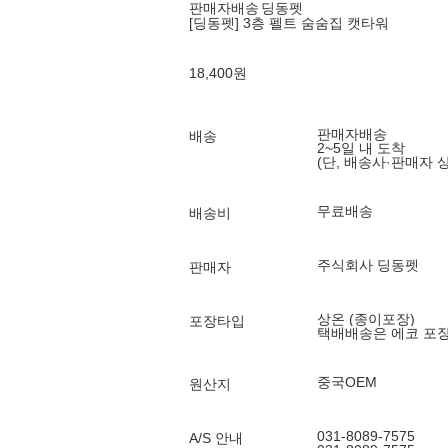
판매자배송
딩동펫
[딩동펫] 3층 펠트 숨숨집 캣타워
18,400
원
판매자배송
배송
2~5일 내 도착
(단, 배송사·판매자 
무료배송
배송비
주식회사 딩동펫
판매자
상온 (종이포장)
포장타입
택배배송은 에코 포
중국OEM
원산지
031-8089-7575
A/S 안내