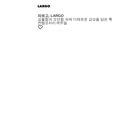
라르고, LARGO
심플함과 모던함 속에 다채로운 감성을 담은 룩
컨템포러리
캐주얼