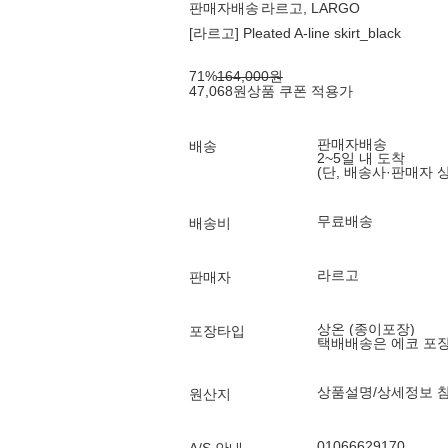
판매자배송
라르고, LARGO
[라르고] Pleated A-line skirt_black
71
%
164,000
원
47,068
원
상품 쿠폰 적용가
판매자배송
배송
2~5일 내 도착
(단, 배송사·판매자 
무료배송
배송비
라르고
판매자
상온 (종이포장)
포장타입
택배배송은 에코 포
상품설명/상세정보 
원산지
01066629170