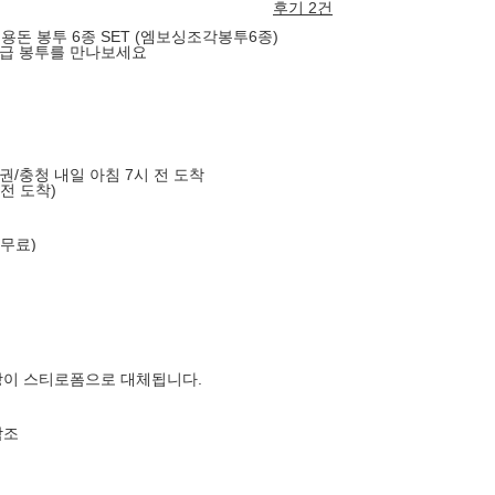
후기 2건
 용돈 봉투 6종 SET (엠보싱조각봉투6종)
고급 봉투를 만나보세요
도권/충청 내일 아침 7시 전 도착
 전 도착)
 무료)
장이 스티로폼으로 대체됩니다.
참조