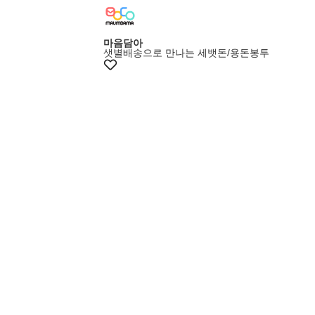
+20%쿠폰
마음담아
샛별배송으로 만나는 세뱃돈/용돈봉투