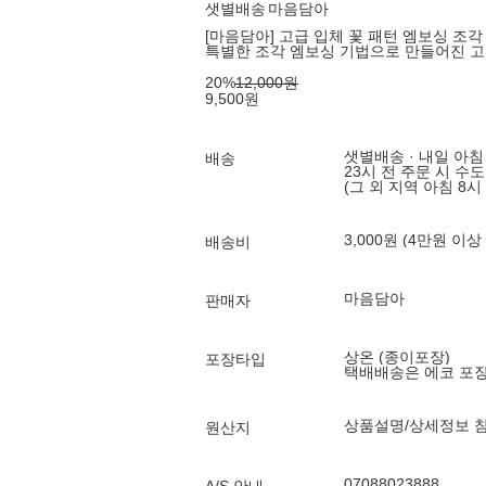
샛별배송
마음담아
[마음담아] 고급 입체 꽃 패턴 엠보싱 조각
특별한 조각 엠보싱 기법으로 만들어진 
20
%
12,000
원
9,500
원
샛별배송 · 내일 아침
배송
23시 전 주문 시 수
(그 외 지역 아침 8시
3,000원 (4만원 이상
배송비
마음담아
판매자
상온 (종이포장)
포장타입
택배배송은 에코 포
상품설명/상세정보 
원산지
07088023888