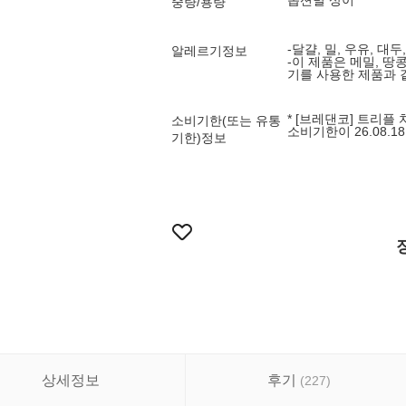
옵션별 상이
중량/용량
-달걀, 밀, 우유, 대
알레르기정보
-이 제품은 메밀, 땅콩
기를 사용한 제품과 
* [브레댄코] 트리플 치
소비기한(또는 유통
소비기한이 26.08.
기한)정보
상세정보
후기
(
227
)