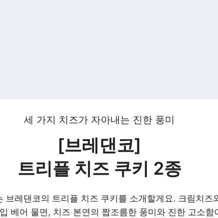
세 가지 치즈가 자아내는 진한 풍미
[브레댄코]
트리플 치즈 쿠키 2종
 브레댄코의 트리플 치즈 쿠키를 소개할게요. 크림치즈와
한입 베어 물면, 치즈 본연의 짭조름한 풍미와 진한 고소