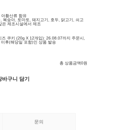
두, 아황산류 함유
, 복숭아, 토마토, 돼지고기, 호두, 닭고기, 쇠고
같은 제조시설에서 제조
즈 쿠키 (20g X 12개입): 26.08.07까지 주문시,
18 이후(해당일 포함)인 상품 발송
총 상품금액
0
원
장바구니 담기
문의