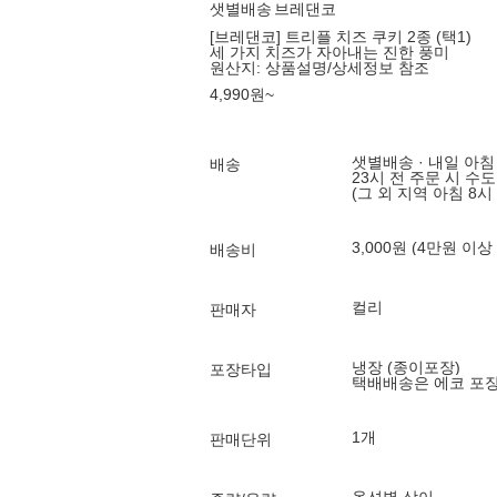
샛별배송
브레댄코
[브레댄코] 트리플 치즈 쿠키 2종 (택1)
세 가지 치즈가 자아내는 진한 풍미
원산지:
상품설명/상세정보 참조
4,990
원
~
샛별배송 · 내일 아침
배송
23시 전 주문 시 수
(그 외 지역 아침 8시
3,000원 (4만원 이상
배송비
컬리
판매자
냉장 (종이포장)
포장타입
택배배송은 에코 포
1개
판매단위