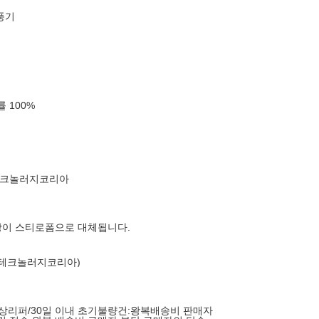
풍기
확률
100
%
테크놀러지코리아
장이 스티로폼으로 대체됩니다.
스테크놀러지코리아)
상리퍼/30일 이내 초기불량건:왕복배송비 판매자