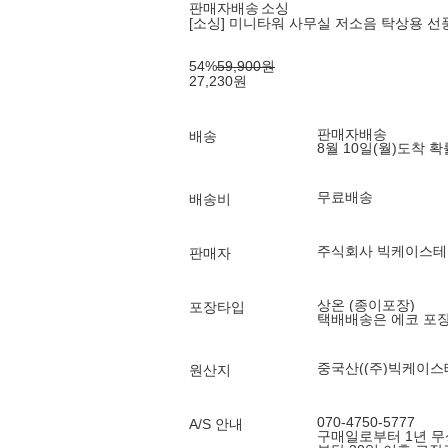
판매자배송
소싱
[소싱] 미니타워 사무실 저소음 탁상용 선
54
%
59,900
원
27,230
원
판매자배송
배송
8월 10일(월)
도착 
무료배송
배송비
주식회사 빅케이스
판매자
상온 (종이포장)
포장타입
택배배송은 에코 포
중국산((주)빅케이
원산지
070-4750-5777
A/S 안내
구매일로부터 1년 무