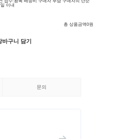
장건 접수:왕복 배송비 구매자 부담 구매자의 단순
7일 이내
총 상품금액
0
원
장바구니 담기
문의