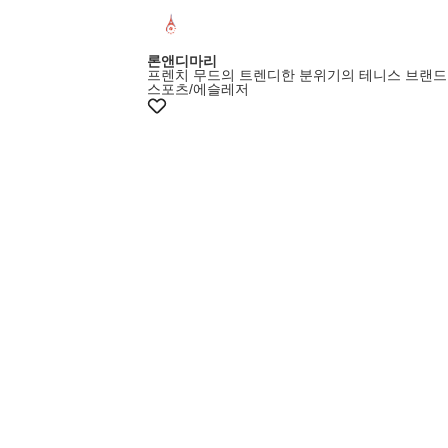
론앤디마리
프렌치 무드의 트렌디한 분위기의 테니스 브랜드
스포츠/에슬레저