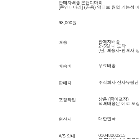
판매자배송
론앤디마리
[론앤디마리] (공용) 액티브 웜업 기능성 메
98,000
원
판매자배송
배송
2~5일 내 도착
(단, 배송사·판매자 
무료배송
배송비
주식회사 신사유람단
판매자
상온 (종이포장)
포장타입
택배배송은 에코 포
대한민국
원산지
01048000213
A/S 안내