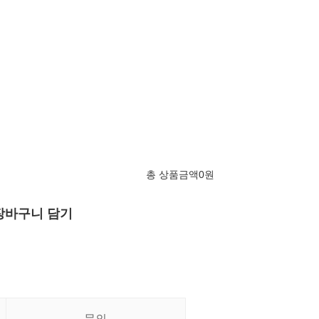
총 상품금액
0
원
장바구니 담기
문의