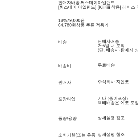
판매자배송
써스데이아일랜드
[써스데이 아일랜드] [KiiiKiii 착용] 레이
18
%
79,000
원
64,780
원
상품 쿠폰 적용가
판매자배송
배송
2~5일 내 도착
(단, 배송사·판매자 
무료배송
배송비
주식회사 지엔코
판매자
기타 (종이포장)
포장타입
택배배송은 에코 포
상세설명 참조
중량/용량
상세설명 참조
소비기한(또는 유통