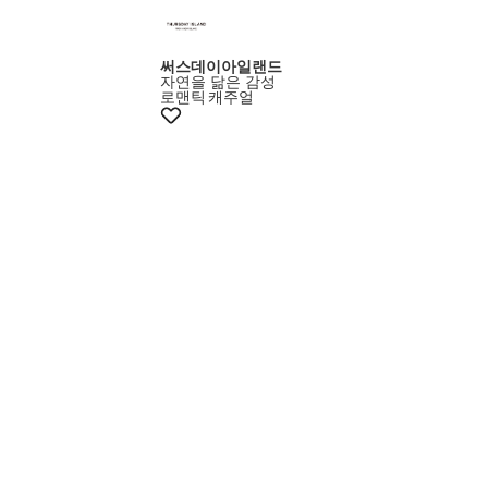
써스데이아일랜드
자연을 닮은 감성
로맨틱
캐주얼