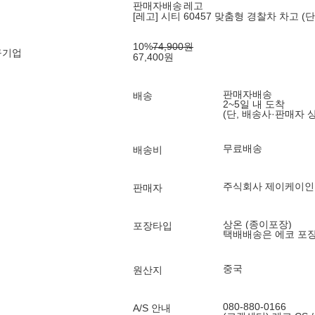
판매자배송
레고
[레고] 시티 60457 맞춤형 경찰차 차고 (단
10
%
74,900
원
구기업
67,400
원
판매자배송
배송
2~5일 내 도착
(단, 배송사·판매자 
무료배송
배송비
주식회사 제이케이
판매자
상온 (종이포장)
포장타입
택배배송은 에코 포
중국
원산지
080-880-0166
A/S 안내