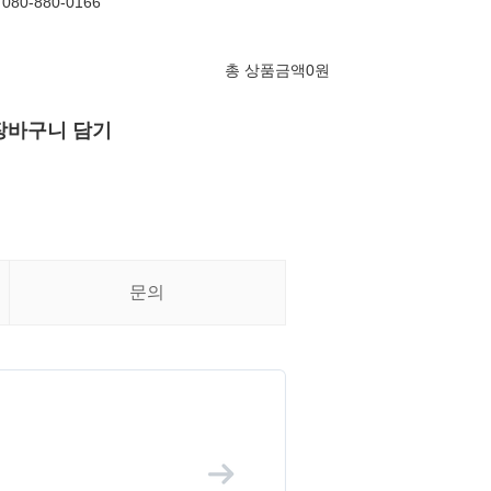
080-880-0166
총 상품금액
0
원
장바구니 담기
문의