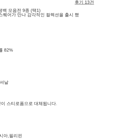
후기 13건
백 모음전 9종 (택1)
스퀘어가 만나 감각적인 컬렉션을 출시 했
확률
82
%
내셔날
장이 스티로폼으로 대체됩니다.
이시아,필리핀