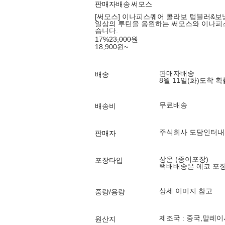
판매자배송
써모스
[써모스] 이나피스퀘어 콜라보 텀블러&보냉
일상의 루틴을 응원하는 써모스와 이나피
습니다.
17
%
23,000
원
18,900
원
~
판매자배송
배송
8월 11일(화)
도착 
무료배송
배송비
주식회사 도담인터
판매자
상온 (종이포장)
포장타입
택배배송은 에코 포
상세 이미지 참고
중량/용량
제조국 : 중국,말레
원산지