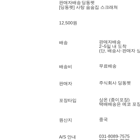
판매자배송
딩동펫
[딩동펫] 사탕 숨숨집 스크래쳐
12,500
원
판매자배송
배송
2~5일 내 도착
(단, 배송사·판매자 
무료배송
배송비
주식회사 딩동펫
판매자
상온 (종이포장)
포장타입
택배배송은 에코 포
중국
원산지
031-8089-7575
A/S 안내