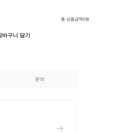
총 상품금액
0
원
장바구니 담기
문의