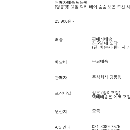
판매자배송
딩동펫
[딩동펫] 꼬깔 럭키 베어 숨숨 보온 쿠션 
23,900
원
~
판매자배송
배송
2~5일 내 도착
(단, 배송사·판매자 
무료배송
배송비
주식회사 딩동펫
판매자
상온 (종이포장)
포장타입
택배배송은 에코 포
중국
원산지
031-8089-7575
A/S 안내