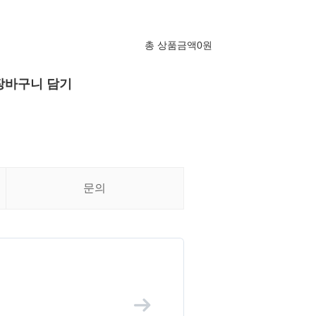
총 상품금액
0
원
장바구니 담기
문의