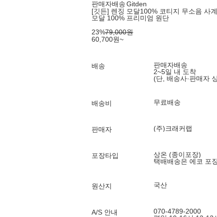
판매자배송
Gitden
[깃든] 렌징 모달100% 코티지 무소음 사계절
모달 100% 프리미엄 원단
23
%
79,000
원
60,700
원
~
판매자배송
배송
2~5일 내 도착
(단, 배송사·판매자 
무료배송
배송비
(주)크래커랩
판매자
상온 (종이포장)
포장타입
택배배송은 에코 포
국산
원산지
070-4789-2000
A/S 안내