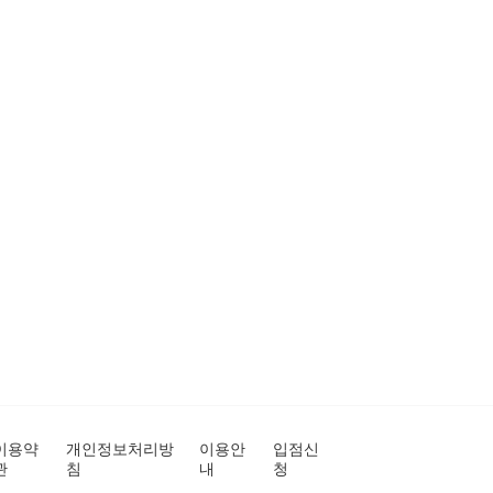
이용약
개인정보처리방
이용안
입점신
관
침
내
청