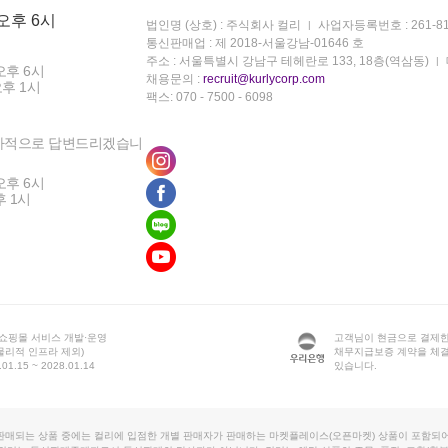
 오후 6시
법인명 (상호) : 주식회사 컬리
사업자등록번호 : 261-81
통신판매업 : 제 2018-서울강남-01646 호
주소 : 서울특별시 강남구 테헤란로 133, 18층(역삼동)
오후 6시
채용문의 :
recruit@kurlycorp.com
오후 1시
팩스: 070 - 7500 - 6098
차적으로 답변드리겠습니
오후 6시
후 1시
 쇼핑몰 서비스 개발·운영
고객님이 현금으로 결제한
물리적 인프라 제외)
채무지급보증 계약을 체
1.15 ~ 2028.01.14
있습니다.
판매되는 상품 중에는 컬리에 입점한 개별 판매자가 판매하는 마켓플레이스(오픈마켓) 상품이 포함되어