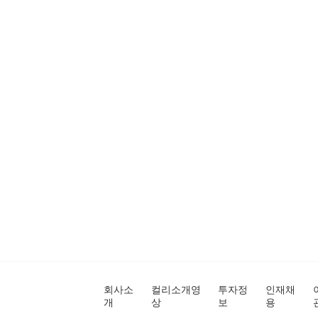
회사소
컬리소개영
투자정
인재채
개
상
보
용