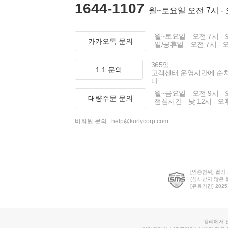
1644-1107
월~토요일 오전 7시 -
월~토요일
오전 7시 - 
카카오톡 문의
일/공휴일
오전 7시 - 
365일
1:1 문의
고객센터 운영시간에 순
다.
월~금요일
오전 9시 - 
대량주문 문의
점심시간
낮 12시 - 오
비회원 문의 :
help@kurlycorp.com
[인증범위] 컬리
(심사받지 않은 
[유효기간] 2025.0
컬리에서 