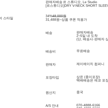
판매자배송
르 스튜디오, Le Studio
[르스튜디오]DRY V-NECK SHORT SLEEVE
34
%
48,000
원
어 스타일
31,488
원
~
상품 쿠폰 적용가
판매자배송
배송
2~5일 내 도착
(단, 배송사·판매자 
무료배송
배송비
제이에이치 컴퍼니
판매자
상온 (종이포장)
포장타입
택배배송은 에코 포
중국
원산지
070-4888-6166
A/S 안내