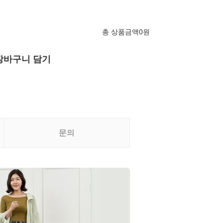
총 상품금액
0
원
장바구니 담기
문의