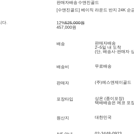
판매자배송
수앤진골드
[수앤진골드] 베이직 라운드 반지 24K 순금 
니다.
12
%
525,000
원
457,000
원
판매자배송
배송
2~5일 내 도착
(단, 배송사·판매자 
무료배송
배송비
(주)에스앤제이골드
판매자
상온 (종이포장)
포장타입
택배배송은 에코 포
대한민국
원산지
02-3448-0923