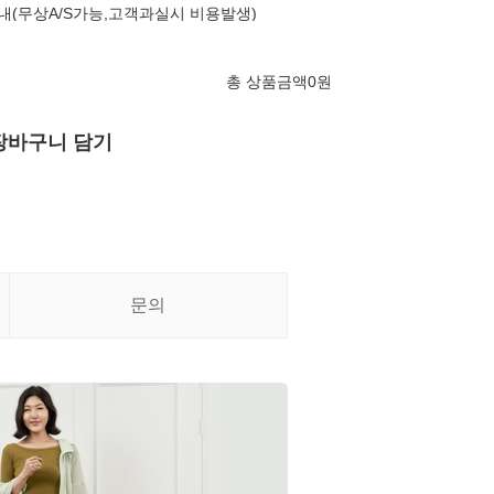
내(무상A/S가능,고객과실시 비용발생)
총 상품금액
0
원
장바구니 담기
문의