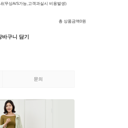
내(무상A/S가능,고객과실시 비용발생)
총 상품금액
0
원
장바구니 담기
문의