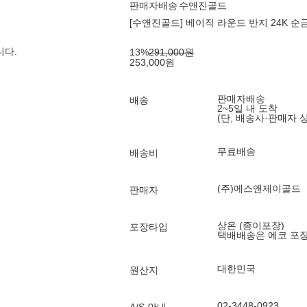
판매자배송
수앤진골드
[수앤진골드] 베이직 라운드 반지 24K 순금
니다.
13
%
291,000
원
253,000
원
판매자배송
배송
2~5일 내 도착
(단, 배송사·판매자 
무료배송
배송비
(주)에스앤제이골드
판매자
상온 (종이포장)
포장타입
택배배송은 에코 포
대한민국
원산지
02-3448-0923