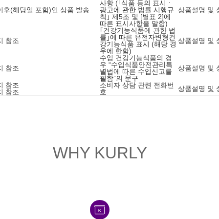
사항 (｢식품 등의 표시ㆍ
9 이후(해당일 포함)인 상품 발송
광고에 관한 법률 시행규
상품설명 및 
칙｣ 제5조 및 [별표 2]에
따른 표시사항을 말함)
｢건강기능식품에 관한 법
률｣에 따른 유전자변형건
지 참조
상품설명 및 
강기능식품 표시 (해당 경
우에 한함)
수입 건강기능식품의 경
우 “수입식품안전관리특
지 참조
상품설명 및 
별법에 따른 수입신고를
필함”의 문구
지 참조
소비자 상담 관련 전화번
상품설명 및 
지 참조
호
WHY KURLY