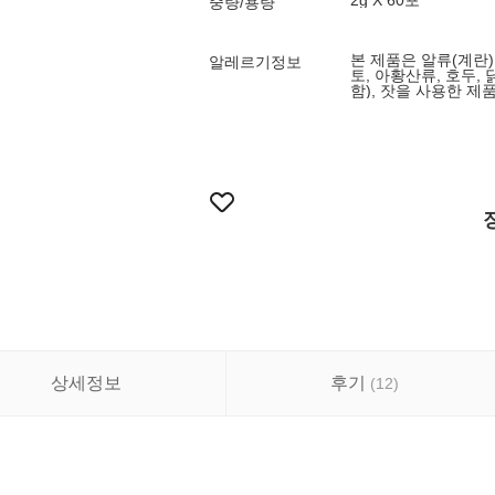
2g X 60포
중량/용량
본 제품은 알류(계란),
알레르기정보
토, 아황산류, 호두, 
함), 잣을 사용한 
상세정보
후기
(
12
)