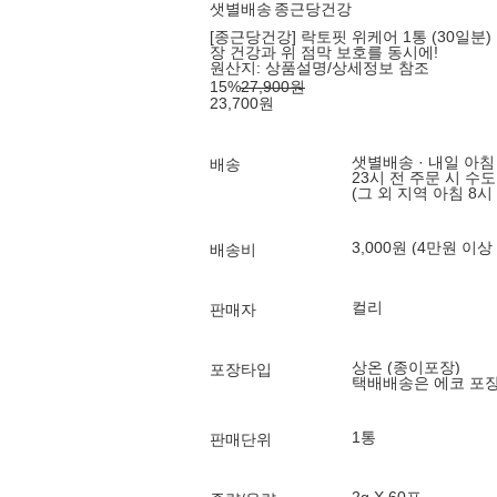
샛별배송
종근당건강
[종근당건강] 락토핏 위케어 1통 (30일분)
장 건강과 위 점막 보호를 동시에!
원산지:
상품설명/상세정보 참조
15
%
27,900
원
23,700
원
샛별배송 · 내일 아침
배송
23시 전 주문 시 수
(그 외 지역 아침 8시
3,000원 (4만원 이상
배송비
컬리
판매자
상온 (종이포장)
포장타입
택배배송은 에코 포
1통
판매단위