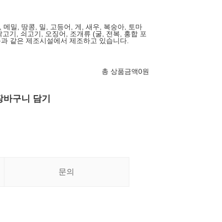
 메밀, 땅콩, 밀, 고등어, 게, 새우, 복숭아, 토마
닭고기, 쇠고기, 오징어, 조개류 (굴, 전복, 홍합 포
제품과 같은 제조시설에서 제조하고 있습니다.
총 상품금액
0
원
장바구니 담기
문의