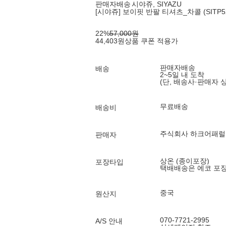
판매자배송
시야쥬, SIYAZU
[시야쥬] 보이핏 반팔 티셔츠_차콜 (SITP52
22
%
57,000
원
44,403
원
상품 쿠폰 적용가
판매자배송
배송
2~5일 내 도착
(단, 배송사·판매자 
무료배송
배송비
주식회사 하크어패럴
판매자
상온 (종이포장)
포장타입
택배배송은 에코 포
중국
원산지
070-7721-2995
A/S 안내