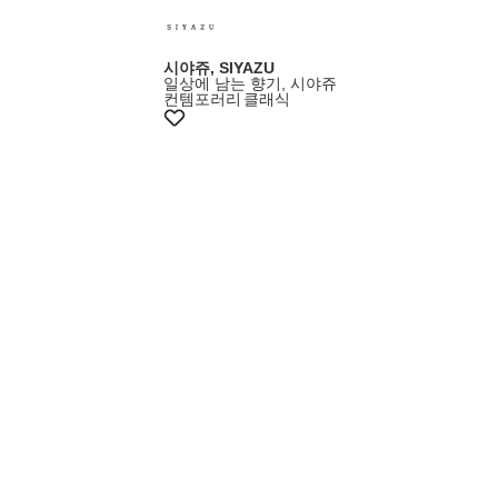
시야쥬, SIYAZU
일상에 남는 향기, 시야쥬
컨템포러리
클래식