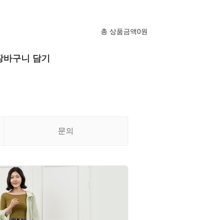
총 상품금액
0
원
장바구니 담기
문의