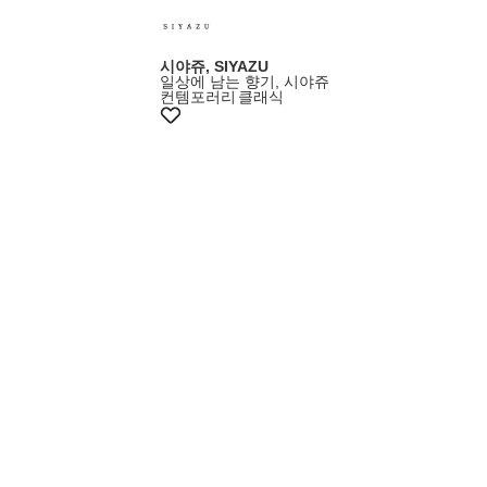
시야쥬, SIYAZU
일상에 남는 향기, 시야쥬
컨템포러리
클래식