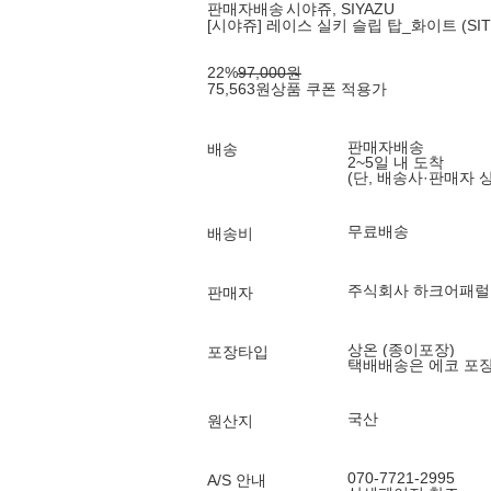
판매자배송
시야쥬, SIYAZU
[시야쥬] 레이스 실키 슬립 탑_화이트 (SITP
22
%
97,000
원
75,563
원
상품 쿠폰 적용가
판매자배송
배송
2~5일 내 도착
(단, 배송사·판매자 
무료배송
배송비
주식회사 하크어패럴
판매자
상온 (종이포장)
포장타입
택배배송은 에코 포
국산
원산지
070-7721-2995
A/S 안내