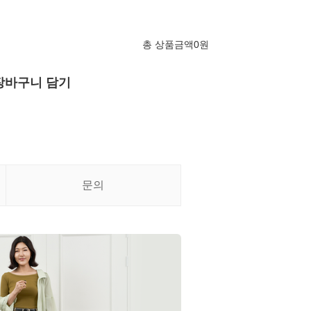
총 상품금액
0
원
장바구니 담기
문의