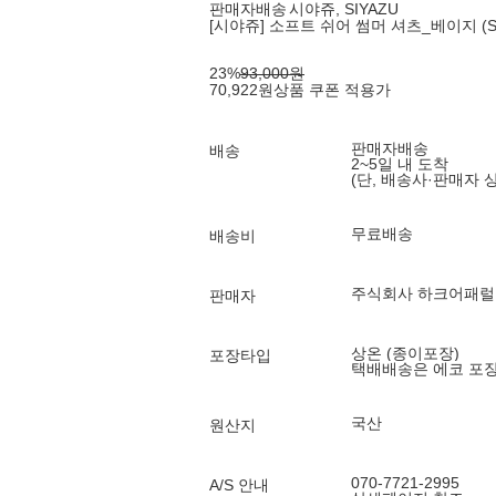
판매자배송
시야쥬, SIYAZU
[시야쥬] 소프트 쉬어 썸머 셔츠_베이지 (SI
23
%
93,000
원
70,922
원
상품 쿠폰 적용가
판매자배송
배송
2~5일 내 도착
(단, 배송사·판매자 
무료배송
배송비
주식회사 하크어패럴
판매자
상온 (종이포장)
포장타입
택배배송은 에코 포
국산
원산지
070-7721-2995
A/S 안내