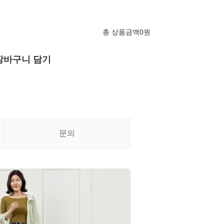
총 상품금액
0
원
장바구니 담기
문의