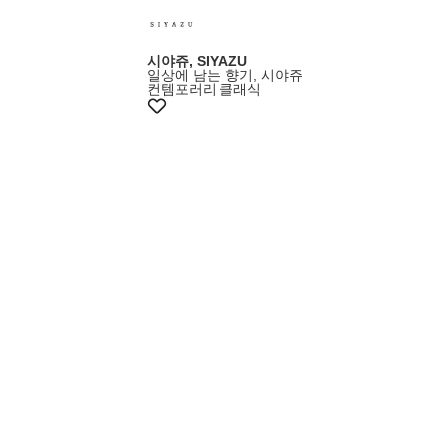
시야쥬, SIYAZU
일상에 남는 향기, 시야쥬
컨템포러리
클래식