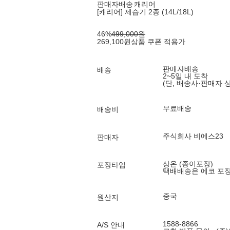
판매자배송
캐리어
[캐리어] 제습기 2종 (14L/18L)
46
%
499,000
원
269,100
원
상품 쿠폰 적용가
판매자배송
배송
2~5일 내 도착
(단, 배송사·판매자 
무료배송
배송비
주식회사 비에스23
판매자
상온 (종이포장)
포장타입
택배배송은 에코 포
중국
원산지
1588-8866
A/S 안내