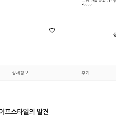
교환,반품 문의 : (주)
-8866
상세정보
후기