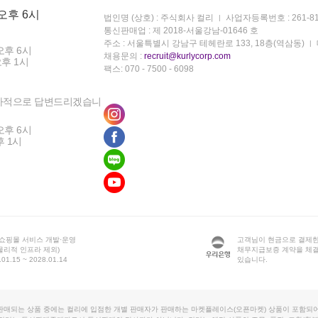
 오후 6시
법인명 (상호) : 주식회사 컬리
사업자등록번호 : 261-81
통신판매업 : 제 2018-서울강남-01646 호
주소 : 서울특별시 강남구 테헤란로 133, 18층(역삼동)
오후 6시
채용문의 :
recruit@kurlycorp.com
오후 1시
팩스: 070 - 7500 - 6098
차적으로 답변드리겠습니
오후 6시
후 1시
 쇼핑몰 서비스 개발·운영
고객님이 현금으로 결제한
물리적 인프라 제외)
채무지급보증 계약을 체
1.15 ~ 2028.01.14
있습니다.
판매되는 상품 중에는 컬리에 입점한 개별 판매자가 판매하는 마켓플레이스(오픈마켓) 상품이 포함되어