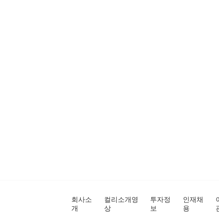
회사소
컬리소개영
투자정
인재채
개
상
보
용