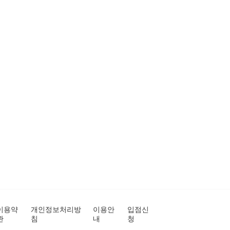
이용약
개인정보처리방
이용안
입점신
관
침
내
청