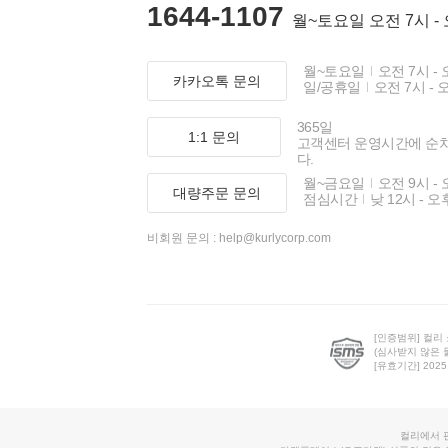
1644-1107
월~토요일 오전 7시 -
월~토요일
오전 7시 - 
카카오톡 문의
일/공휴일
오전 7시 - 
365일
1:1 문의
고객센터 운영시간에 순
다.
월~금요일
오전 9시 - 
대량주문 문의
점심시간
낮 12시 - 오
비회원 문의 :
help@kurlycorp.com
[인증범위] 컬리
(심사받지 않은 
[유효기간] 2025.0
컬리에서 