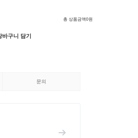
총 상품금액
0
원
장바구니 담기
문의