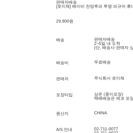
판매자배송
[로이체] 베이비 잔망루피 투명 피규어 휴
29,900
원
판매자배송
배송
2~5일 내 도착
(단, 배송사·판매자 
무료배송
배송비
주식회사 로이체
판매자
상온 (종이포장)
포장타입
택배배송은 에코 포
CHINA
원산지
02-711-0077
A/S 안내