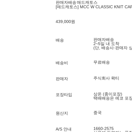
판매자배송
매드캐토스
[매드캐토스] MCC W CLASSIC KNIT CA
439,000
원
판매자배송
배송
2~5일 내 도착
(단, 배송사·판매자 
무료배송
배송비
주식회사 왁티
판매자
상온 (종이포장)
포장타입
택배배송은 에코 포
중국
원산지
1660-2575
A/S 안내