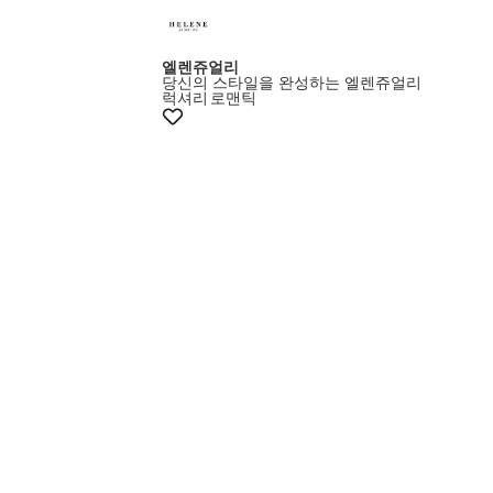
엘렌쥬얼리
당신의 스타일을 완성하는 엘렌쥬얼리
럭셔리
로맨틱