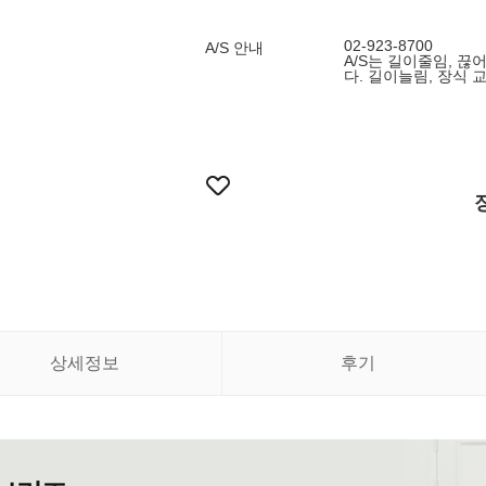
02-923-8700
A/S 안내
A/S는 길이줄임, 끊
다. 길이늘림, 장식 
상세정보
후기