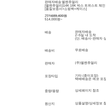
판매자배송
엘렌쥬얼리
[엘렌쥬얼리]14K 18K 박스 트위스트 체인
[품질보증서+쇼핑백+케이스]
25
%
689,400
원
514,000
원
~
판매자배송
배송
2~5일 내 도착
(단, 배송사·판매자 
무료배송
배송비
(주)엘렌쥬얼리
판매자
기타 (종이포장)
포장타입
택배배송은 에코 포
상세페이지 참조
중량/용량
상품설명/상세정보 
원산지