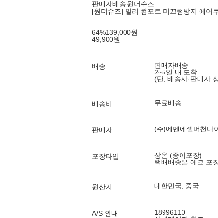
판매자배송
원더슈즈
[원더슈즈] 밀리 컴포트 미끄럼방지 에어쿠션 
64
%
139,000
원
49,900
원
판매자배송
배송
2~5일 내 도착
(단, 배송사·판매자 
무료배송
배송비
(주)에벤에셀머천다
판매자
상온 (종이포장)
포장타입
택배배송은 에코 포
대한민국, 중국
원산지
18996110
A/S 안내