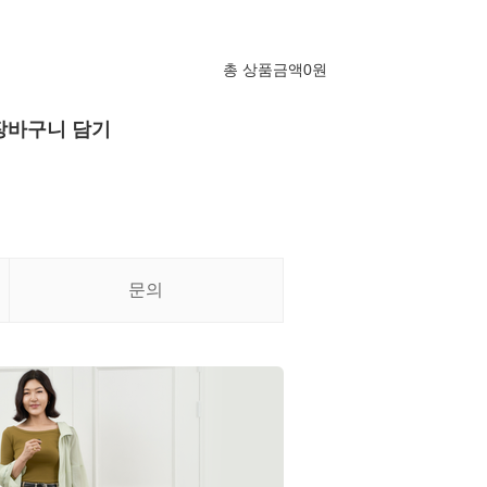
총 상품금액
0
원
장바구니 담기
문의