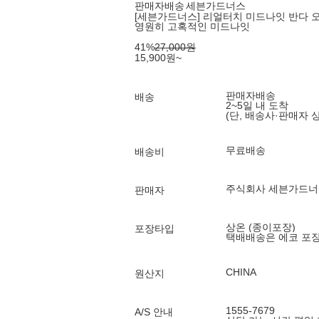
판매자배송
세븐가드너스
[세븐가드너스] 리얼터치 미드나잇 반다 오키
영원히 고혹적인 미드나잇
41
%
27,000
원
15,900
원
~
판매자배송
배송
2~5일 내 도착
(단, 배송사·판매자 
무료배송
배송비
주식회사 세븐가드너
판매자
상온 (종이포장)
포장타입
택배배송은 에코 포
CHINA
원산지
1555-7679
A/S 안내