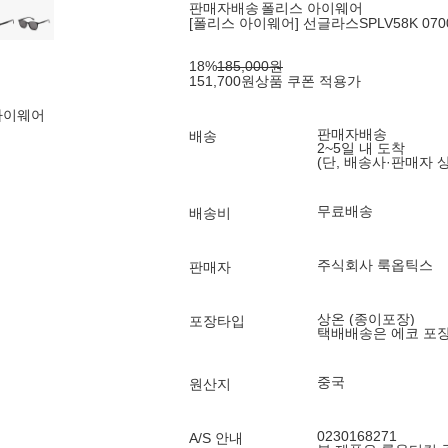
판매자배송
폴리스 아이웨어
[폴리스 아이웨어] 선글라스SPLV58K 0700 
18
%
185,000
원
151,700
원
상품 쿠폰 적용가
아이웨어
판매자배송
배송
2~5일 내 도착
(단, 배송사·판매자 
무료배송
배송비
주식회사 룩옵틱스
판매자
상온 (종이포장)
포장타입
택배배송은 에코 포
중국
원산지
0230168271
A/S 안내