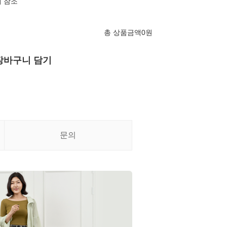
 참조
총 상품금액
0
원
장바구니 담기
문의