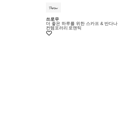
쓰로우
더 좋은 하루를 위한 스카프 & 반다나
컨템포러리
로맨틱