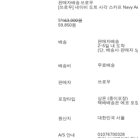
판매자배송
쓰로우
[쓰로우] 네이비 도트 사각 스카프 Navy Air
5
%
63,000
원
59,850
원
판매자배송
배송
2~5일 내 도착
(단, 배송사·판매자 
무료배송
배송비
쓰로우
판매자
상온 (종이포장)
포장타입
택배배송은 에코 포
대한민국 서울
원산지
01076700328
A/S 안내