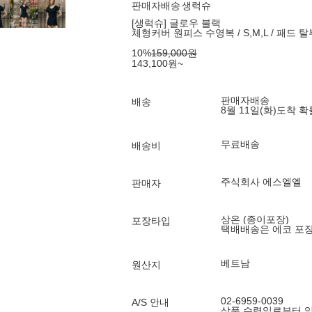
판매자배송
생럭슈
[생럭슈] 글로우 블랙
체형커버 원피스 수영복 / S,M,L / 패드 
10
%
159,000
원
143,100
원
~
판매자배송
배송
8월 11일(화)
도착 
무료배송
배송비
주식회사 에스엘엘
판매자
상온 (종이포장)
포장타입
택배배송은 에코 포
베트남
원산지
02-6959-0039
A/S 안내
상품 수령일로부터 일