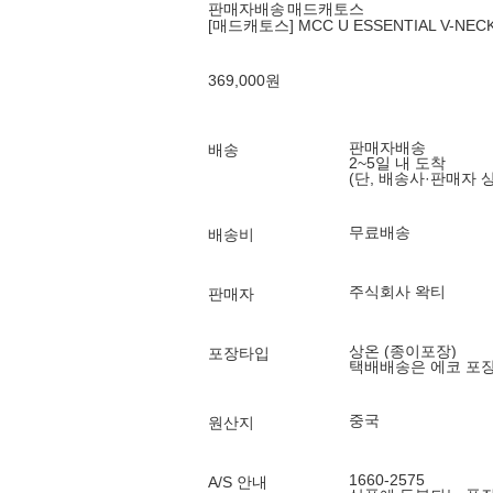
판매자배송
매드캐토스
[매드캐토스] MCC U ESSENTIAL V-NEC
369,000
원
판매자배송
배송
2~5일 내 도착
(단, 배송사·판매자 
무료배송
배송비
주식회사 왁티
판매자
상온 (종이포장)
포장타입
택배배송은 에코 포
중국
원산지
1660-2575
A/S 안내