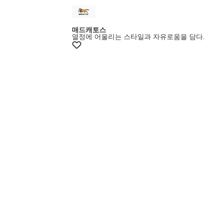
매드캐토스
열정에 어울리는 스타일과 자유로움을 담다.