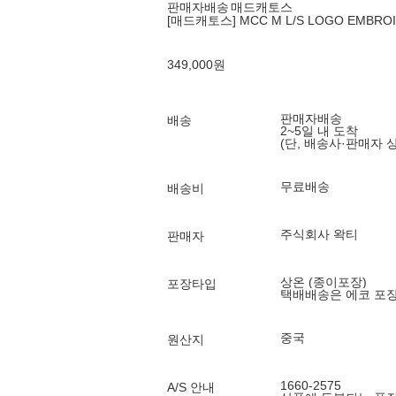
판매자배송
매드캐토스
[매드캐토스] MCC M L/S LOGO EMBRO
349,000
원
판매자배송
배송
2~5일 내 도착
(단, 배송사·판매자 
무료배송
배송비
주식회사 왁티
판매자
상온 (종이포장)
포장타입
택배배송은 에코 포
중국
원산지
1660-2575
A/S 안내