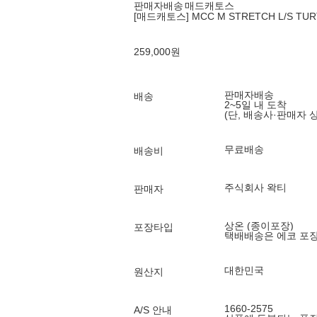
판매자배송
매드캐토스
[매드캐토스] MCC M STRETCH L/S TUR
259,000
원
판매자배송
배송
2~5일 내 도착
(단, 배송사·판매자 
무료배송
배송비
주식회사 왁티
판매자
상온 (종이포장)
포장타입
택배배송은 에코 포
대한민국
원산지
1660-2575
A/S 안내