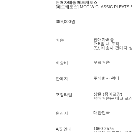
판매자배송
매드캐토스
[매드캐토스] MCC W CLASSIC PLEATS S
399,000
원
판매자배송
배송
2~5일 내 도착
(단, 배송사·판매자 
무료배송
배송비
주식회사 왁티
판매자
상온 (종이포장)
포장타입
택배배송은 에코 포
대한민국
원산지
1660-2575
A/S 안내