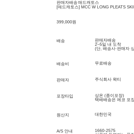
판매자배송
매드캐토스
[매드캐토스] MCC W LONG PLEATS SKI
399,000
원
판매자배송
배송
2~5일 내 도착
(단, 배송사·판매자 
무료배송
배송비
주식회사 왁티
판매자
상온 (종이포장)
포장타입
택배배송은 에코 포
대한민국
원산지
1660-2575
A/S 안내