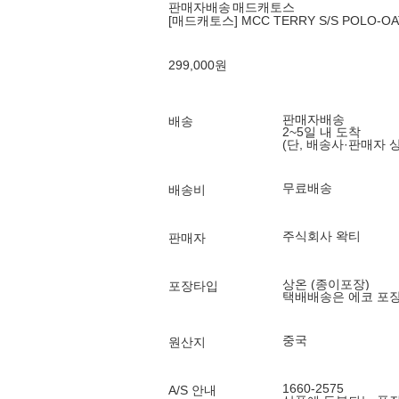
판매자배송
매드캐토스
[매드캐토스] MCC TERRY S/S POLO-O
299,000
원
판매자배송
배송
2~5일 내 도착
(단, 배송사·판매자 
무료배송
배송비
주식회사 왁티
판매자
상온 (종이포장)
포장타입
택배배송은 에코 포
중국
원산지
1660-2575
A/S 안내