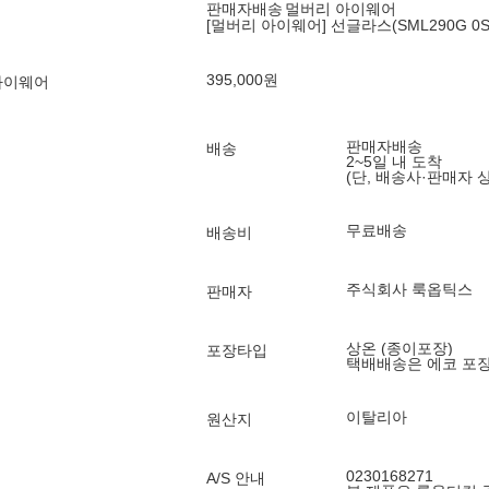
판매자배송
멀버리 아이웨어
[멀버리 아이웨어] 선글라스(SML290G 0SC
395,000
원
아이웨어
판매자배송
배송
2~5일 내 도착
(단, 배송사·판매자 
무료배송
배송비
주식회사 룩옵틱스
판매자
상온 (종이포장)
포장타입
택배배송은 에코 포
이탈리아
원산지
0230168271
A/S 안내