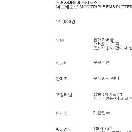
판매자배송
매드캐토스
[매드캐토스] MCC TRIPLE EMB PUTTE
149,000
원
판매자배송
배송
2~5일 내 도착
(단, 배송사·판매자 
무료배송
배송비
주식회사 왁티
판매자
상온 (종이포장)
포장타입
택배배송은 에코 포
대한민국
원산지
1660-2575
A/S 안내