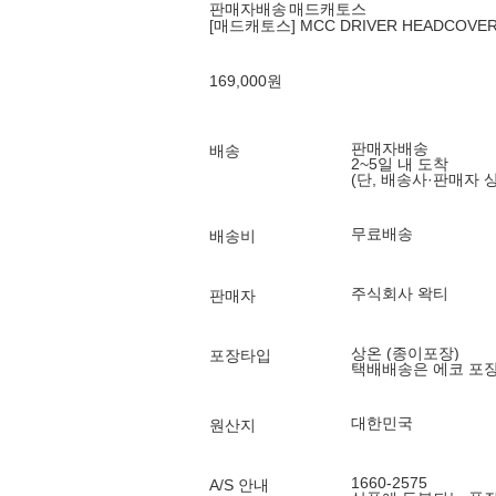
판매자배송
매드캐토스
[매드캐토스] MCC DRIVER HEADCOVER
169,000
원
판매자배송
배송
2~5일 내 도착
(단, 배송사·판매자 
무료배송
배송비
주식회사 왁티
판매자
상온 (종이포장)
포장타입
택배배송은 에코 포
대한민국
원산지
1660-2575
A/S 안내