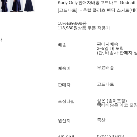
Kurly Only
판매자배송
고드나트, Godnatt
[고드나트] 내추럴 플리츠 밴딩 스커트(네
18
%
139,000
원
113,980
원
상품 쿠폰 적용가
.
판매자배송
배송
2~5일 내 도착
(단, 배송사·판매자 
무료배송
배송비
고드나트
판매자
상온 (종이포장)
포장타입
택배배송은 에코 포
국산
원산지
07041237618