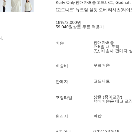
Kurly Only
판매자배송
고드나트, Godnatt
[고드나트] 뉴트럴 실켓 오버 티셔츠(라이
18
%
72,000
원
59,040
원
상품 쿠폰 적용가
.
판매자배송
배송
2~5일 내 도착
(단, 배송사·판매자 
무료배송
배송비
고드나트
판매자
상온 (종이포장)
포장타입
택배배송은 에코 포
국산
원산지
07041237618