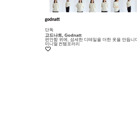
단독
고드나트, Godnatt
편안함 위에, 섬세한 디테일을 더한 옷을 만듭니다
미니멀
컨템포러리